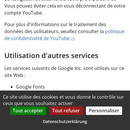
Vous pouvez éviter cela en vous déconnectant de votre
compte YouTube.
Pour plus d'informations sur le traitement des
données des utilisateurs, veuillez consulter la
politique
de confidentialité de YouTube
.
Utilisation d'autres services
Les services suivants de Google Inc. sont utilisés sur ce
site Web :
Google Fonts
Google Translate (traducteur de sites web)
Ce site utilise des cookies et vous donne le contrôle sur
Le reCAPTCHA de Google
ceux que vous souhaitez activer
Tout accepter
Tout refuser
Personnaliser
De plus amples informations et la politique de
confidentialité applicable de Google Inc. sont
Datenschutzerklärung
disponibles
ici
.