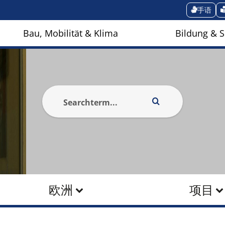
手语
Bau, Mobilität & Klima
Bildung & S
欧洲
项目