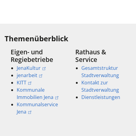
Themenüberblick
Eigen- und
Rathaus &
Regiebetriebe
Service
JenaKultur
Gesamtstruktur
jenarbeit
Stadtverwaltung
KITT
Kontakt zur
Kommunale
Stadtverwaltung
Immobilien Jena
Dienstleistungen
Kommunalservice
Jena