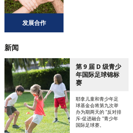
发展合作
新闻
第 9 届 D 级青少
年国际足球锦标
赛
耶拿儿童和青少年足
球基金会将第九次举
办为期两天的 "反对排
斥-促进融合 "青少年
国际足球赛。