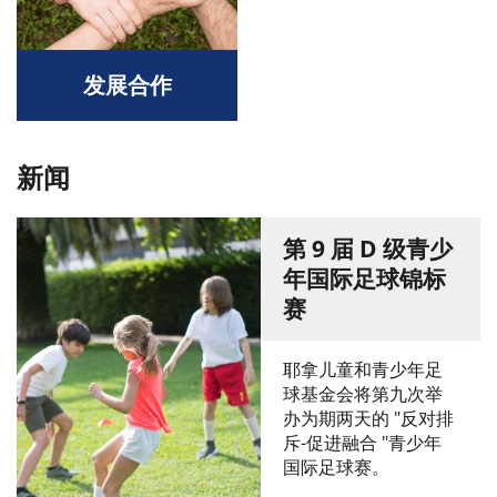
发展合作
新闻
第 9 届 D 级青少
年国际足球锦标
赛
耶拿儿童和青少年足
球基金会将第九次举
办为期两天的 "反对排
斥-促进融合 "青少年
国际足球赛。