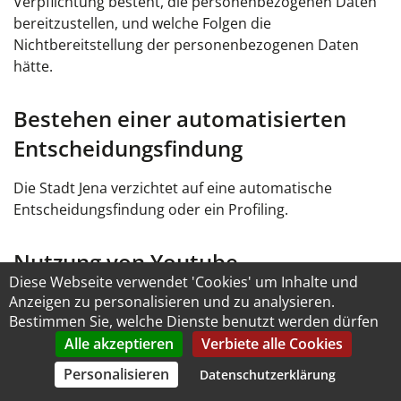
Verpflichtung besteht, die personenbezogenen Daten
bereitzustellen, und welche Folgen die
Nichtbereitstellung der personenbezogenen Daten
hätte.
Bestehen einer automatisierten
Entscheidungsfindung
Die Stadt Jena verzichtet auf eine automatische
Entscheidungsfindung oder ein Profiling.
Nutzung von Youtube
Diese Webseite verwendet 'Cookies' um Inhalte und
Anzeigen zu personalisieren und zu analysieren.
Diese Webseite nutzt Plugins der von Google
Bestimmen Sie, welche Dienste benutzt werden dürfen
betriebenen Seite YouTube. Betreiber der Seiten ist die
Alle akzeptieren
Verbiete alle Cookies
YouTube, LLC, 901 Cherry Ave., San Bruno, CA 94066,
USA. Wenn Sie eine der mit einem YouTube-Plugin
Personalisieren
Datenschutzerklärung
ausgestatteten Internetseiten besuchen, wird eine