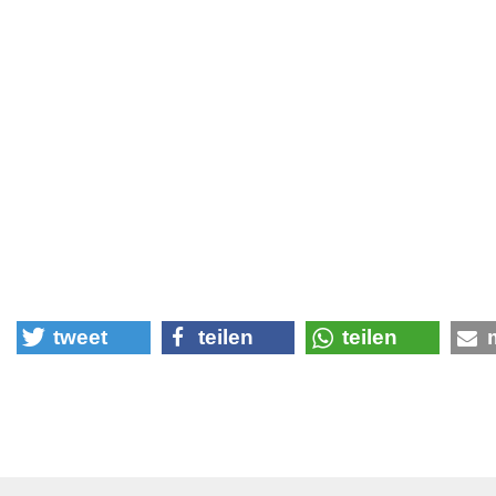
tweet
teilen
teilen