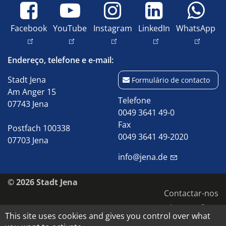
Facebook
YouTube
Instagram
LinkedIn
WhatsApp
Endereço, telefone e e-mail:
Stadt Jena
Formulário de contacto
Am Anger 15
Telefone
07743 Jena
0049 3641 49-0
Fax
Postfach 100338
0049 3641 49-2020
07703 Jena
info@jena.de
© 2026 Stadt Jena
Contactar-nos
Impressão
This site uses cookies and gives you control over what
Acessibilidade