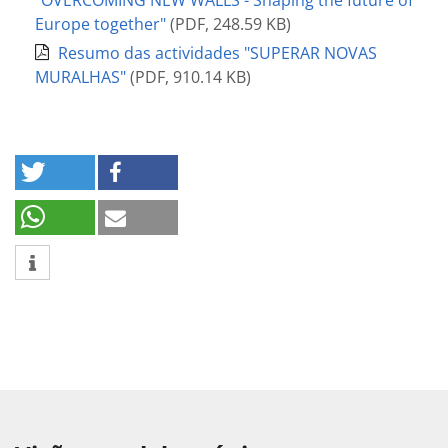
"OVERCOMING NEW WALLS - Shaping the future of
Europe together"
(
PDF
,
248.59 KB
)
Resumo das actividades "SUPERAR NOVAS
MURALHAS"
(
PDF
,
910.14 KB
)