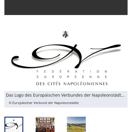
Das Logo des Europäischen Verbundes der Napoleonstädte Europäischer Verbund der Napoleonstädte
© Europäischer Verbund der Napoleonstädte
D