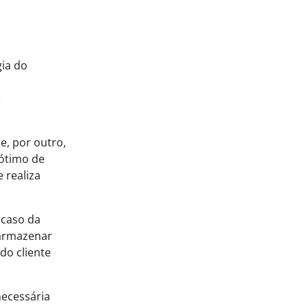
gia do
e
e, por outro,
 ótimo de
 realiza
 caso da
 armazenar
do cliente
necessária