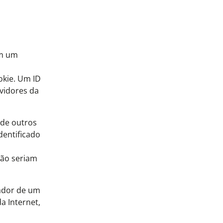
em um
okie. Um ID
rvidores da
 de outros
dentificado
não seriam
zador de um
da Internet,