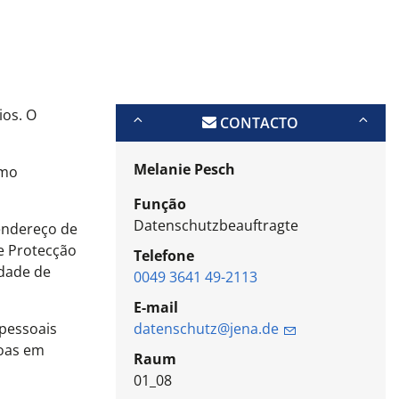
ios. O
CONTACTO
Melanie Pesch
omo
Função
Datenschutzbeauftragte
endereço de
e Protecção
Telefone
idade de
0049 3641 49-2113
E-mail
 pessoais
datenschutz@jena.de
soas em
Raum
01_08