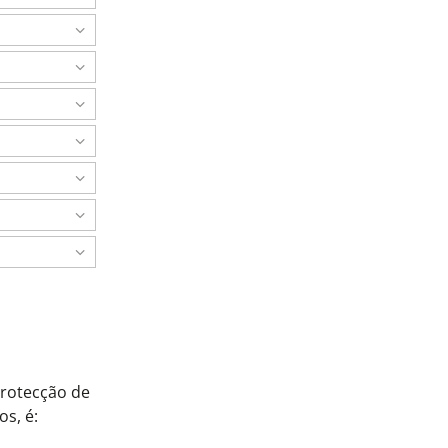
protecção de
s, é: