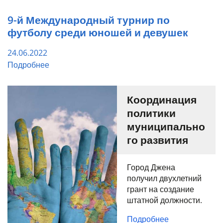
9-й Международный турнир по
футболу среди юношей и девушек
24.06.2022
Подробнее
Координация
политики
муниципально
го развития
Город Джена
получил двухлетний
грант на создание
штатной должности.
Подробнее