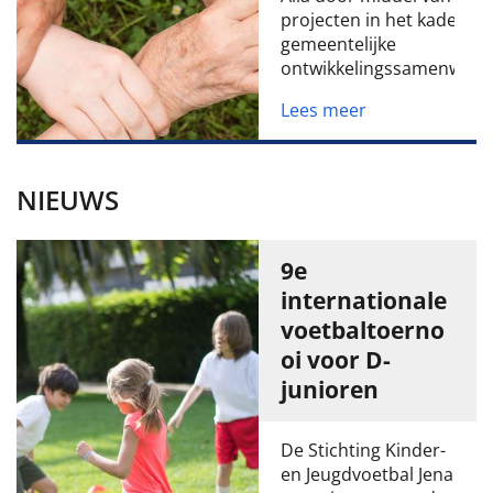
projecten in het kader va
gemeentelijke
ontwikkelingssamenwerki
Lees meer
NIEUWS
9e
internationale
voetbaltoerno
oi voor D-
junioren
De Stichting Kinder-
en Jeugdvoetbal Jena