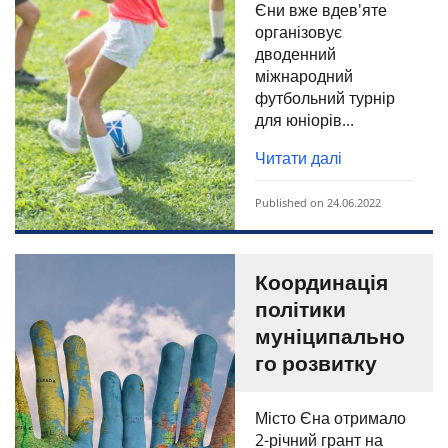
Єни вже вдев'яте
організовує
дводенний
міжнародний
футбольний турнір
для юніорів...
Читати далі
Published on 24.06.2022
Координація
політики
муніципально
го розвитку
Місто Єна отримало
2-річний грант на