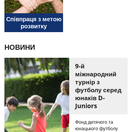
Співпраця з метою
розвитку
НОВИНИ
9-й
міжнародний
турнір з
футболу серед
юнаків D-
Juniors
Фонд дитячого та
юнацького футболу