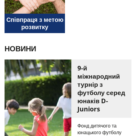
Співпраця з метою
розвитку
НОВИНИ
9-й
міжнародний
турнір з
футболу серед
юнаків D-
Juniors
Фонд дитячого та
юнацького футболу