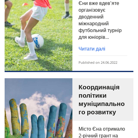
Єни вже вдев'яте
організовує
дводенний
міжнародний
футбольний турнір
для юніорів...
Читати далі
Published on 24.06.2022
Координація
політики
муніципально
го розвитку
Місто Єна отримало
2-річний грант на