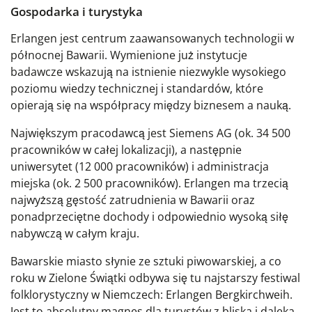
Gospodarka i turystyka
Erlangen jest centrum zaawansowanych technologii w
północnej Bawarii. Wymienione już instytucje
badawcze wskazują na istnienie niezwykle wysokiego
poziomu wiedzy technicznej i standardów, które
opierają się na współpracy między biznesem a nauką.
Największym pracodawcą jest Siemens AG (ok. 34 500
pracowników w całej lokalizacji), a następnie
uniwersytet (12 000 pracowników) i administracja
miejska (ok. 2 500 pracowników). Erlangen ma trzecią
najwyższą gęstość zatrudnienia w Bawarii oraz
ponadprzeciętne dochody i odpowiednio wysoką siłę
nabywczą w całym kraju.
Bawarskie miasto słynie ze sztuki piwowarskiej, a co
roku w Zielone Świątki odbywa się tu najstarszy festiwal
folklorystyczny w Niemczech: Erlangen Bergkirchweih.
Jest to absolutny magnes dla turystów z bliska i daleka,