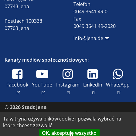
Telefon
07743 Jena
0049 3641 49-0
Fax
Postfach 100338
0049 3641 49-2020
07703 Jena
info@jena.de
Kanały mediów społecznościowych:
Facebook
YouTube
Instagram
LinkedIn
WhatsApp
© 2026 Stadt Jena
Skontaktuj się z nami
Ta witryna używa plików cookie i pozwala wybrać na
Nadruk
które chcesz zezwolić
Dostępność
OK, akceptuję wszystko