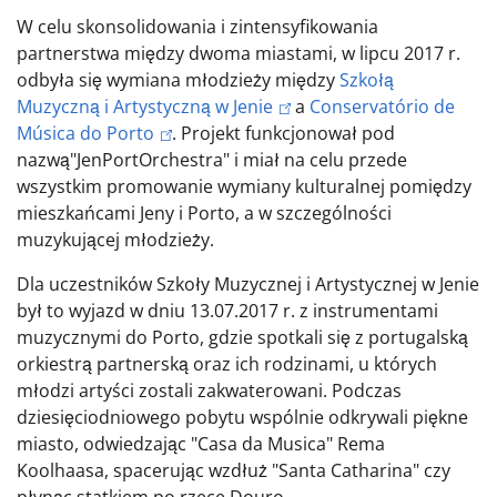
W celu skonsolidowania i zintensyfikowania
partnerstwa między dwoma miastami, w lipcu 2017 r.
odbyła się wymiana młodzieży między
Szkołą
Muzyczną i Artystyczną w Jenie
a
Conservatório de
Música do Porto
. Projekt funkcjonował pod
nazwą
"JenPortOrchestra
" i miał na celu przede
wszystkim promowanie wymiany kulturalnej pomiędzy
mieszkańcami Jeny i Porto, a w szczególności
muzykującej młodzieży.
Dla uczestników Szkoły Muzycznej i Artystycznej w Jenie
był to wyjazd w dniu 13.07.2017 r. z instrumentami
muzycznymi do Porto, gdzie spotkali się z portugalską
orkiestrą partnerską oraz ich rodzinami, u których
młodzi artyści zostali zakwaterowani. Podczas
dziesięciodniowego pobytu wspólnie odkrywali piękne
miasto, odwiedzając "Casa da Musica" Rema
Koolhaasa, spacerując wzdłuż "Santa Catharina" czy