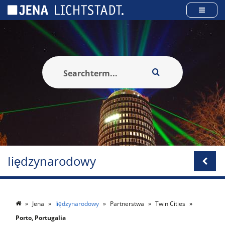
Panel zarządzania plikami cookies
Iiędzynarodowy
Jena
Iiędzynarodowy
Partnerstwa
Twin Cities
Porto, Portugalia