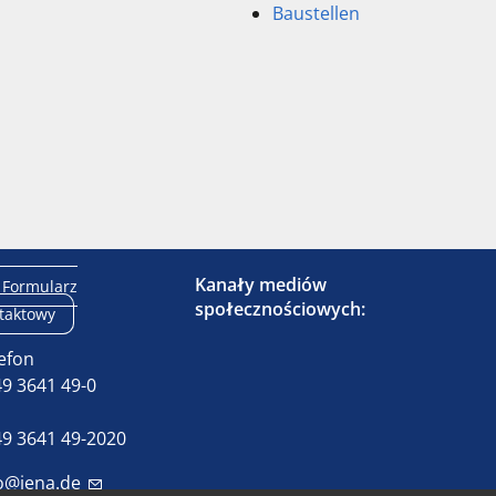
Baustellen
Kanały mediów
Formularz
społecznościowych:
taktowy
efon
9 3641 49-0
x
9 3641 49-2020
o@jena.de