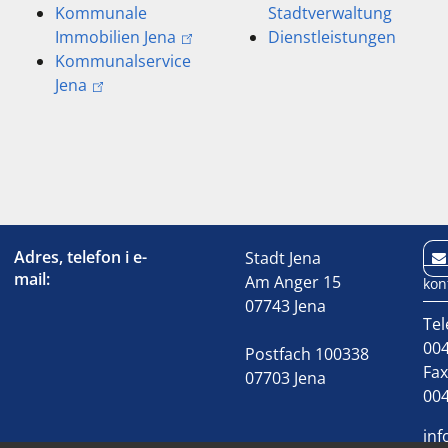
Kommunale
Stadtverwaltung
Immobilien Jena
Dienstleistungen
Kommunalservice
Jena
Adres, telefon i e-
Stadt Jena
mail:
Am Anger 15
kon
07743 Jena
Tel
004
Postfach 100338
Fa
07703 Jena
004
inf