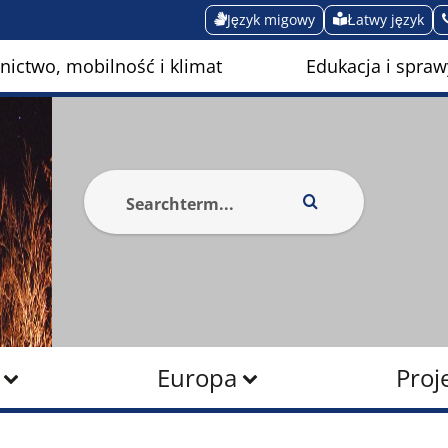
Język migowy
Łatwy język
ictwo, mobilność i klimat
Edukacja i spraw
Europa
Proj