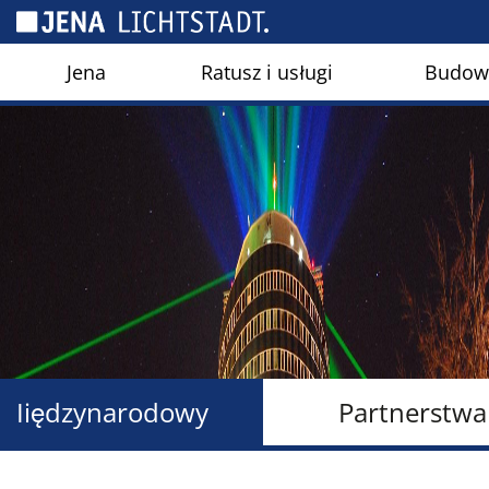
Panel zarządzania plikami cookies
Jena
Ratusz i usługi
Budown
Iiędzynarodowy
Partnerstwa