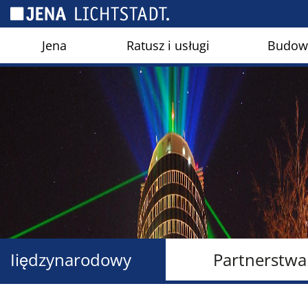
Panel zarządzania plikami cookies
Jena
Ratusz i usługi
Budown
Iiędzynarodowy
Partnerstwa