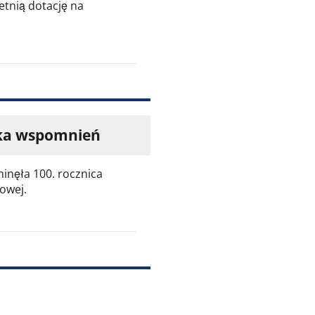
etnią dotację na
ka wspomnień
inęła 100. rocznica
owej.