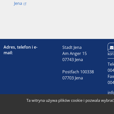
Jena
Adres, telefon i e-
Stadt Jena
mail:
Am Anger 15
kon
07743 Jena
Tel
004
Postfach 100338
Fa
07703 Jena
004
inf
Ta witryna używa plików cookie i pozwala wybrać 
S
© 2026 Stadt Jena