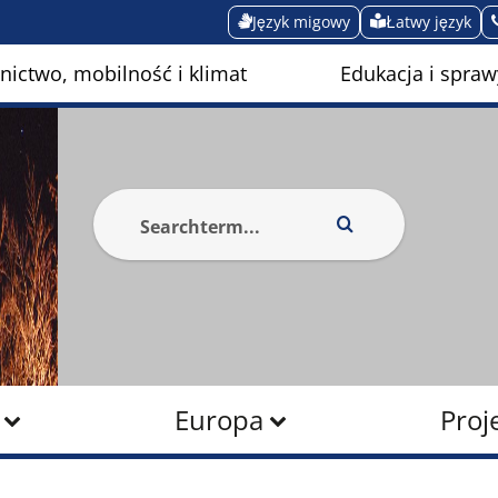
Język migowy
Łatwy język
ictwo, mobilność i klimat
Edukacja i spraw
Europa
Proj