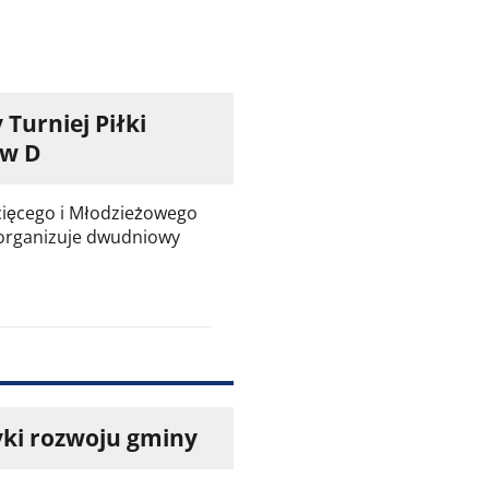
Turniej Piłki
ów D
cięcego i Młodzieżowego
y organizuje dwudniowy
yki rozwoju gminy