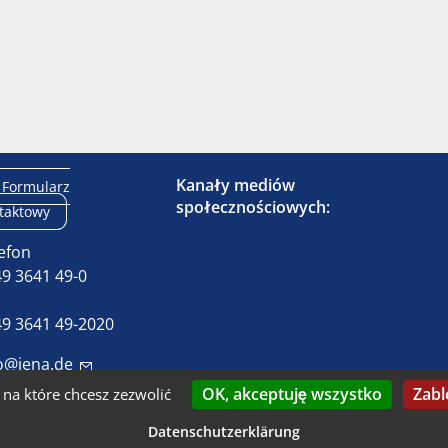
Kanały mediów
Formularz
społecznościowych:
taktowy
efon
9 3641 49-0
x
9 3641 49-2020
o@jena.de
OK, akceptuję wszystko
Zabl
na które chcesz zezwolić
kontaktuj się z nami
Nadruk
Dostępność
Och
Datenschutzerklärung